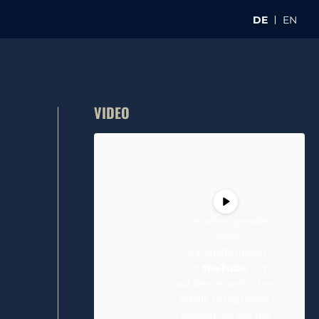
DE
EN
VIDEO
Sie sehen gerade
einen
Platzhalterinhalt
von
YouTube
. Um
auf den eigentlichen
Inhalt zuzugreifen,
klicken Sie auf die