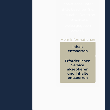
Schaltfläche unten.
Bitte beachten Sie,
dass dabei Daten an
Drittanbieter
weitergegeben
werden.
Mehr Informationen
Inhalt
entsperren
Erforderlichen
Service
akzeptieren
und Inhalte
entsperren