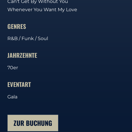
Can't Get By Without You
Whenever You Want My Love
GENRES
R&B / Funk / Soul
JAHRZEHNTE
70er
EVENTART
Gala
ZUR BUCHUNG