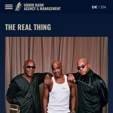
Inhalt
DE
EN
überspringen
KON
KÜNSTLER
THE REAL THING