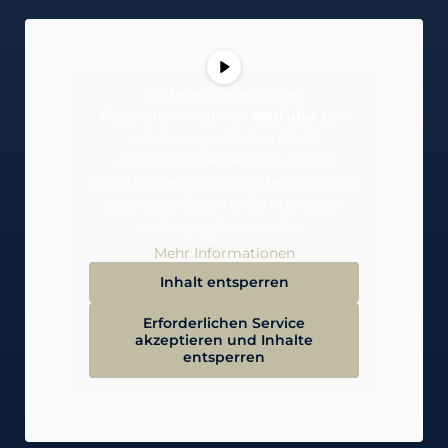
Sie sehen gerade einen
Platzhalterinhalt von
YouTube
. Um
auf den eigentlichen Inhalt
zuzugreifen, klicken Sie auf die
Schaltfläche unten. Bitte beachten Sie,
dass dabei Daten an Drittanbieter
weitergegeben werden.
Mehr Informationen
Inhalt entsperren
Erforderlichen Service
akzeptieren und Inhalte
entsperren