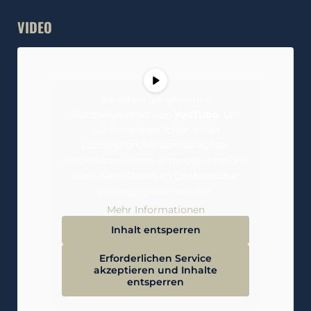
VIDEO
Sie sehen gerade einen
Platzhalterinhalt von
YouTube
. Um
auf den eigentlichen Inhalt
zuzugreifen, klicken Sie auf die
Schaltfläche unten. Bitte beachten Sie,
dass dabei Daten an Drittanbieter
weitergegeben werden.
Mehr Informationen
Inhalt entsperren
Erforderlichen Service
akzeptieren und Inhalte
entsperren