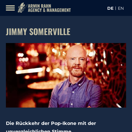
Inhalt
DE
EN
überspringen
KON
KÜNSTLER
JIMMY SOMERVILLE
Die Rückkehr der Pop-Ikone mit der
unvergleichlichen Stimme