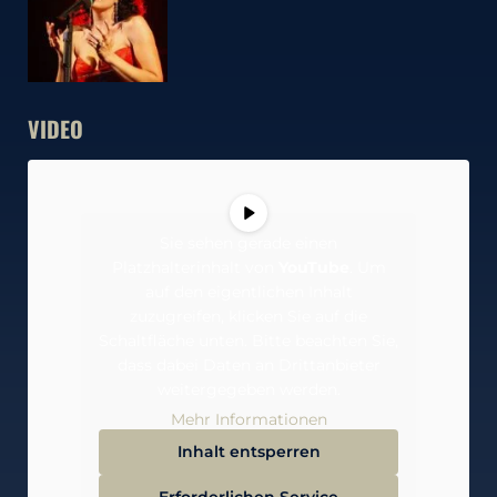
VIDEO
Sie sehen gerade einen
Platzhalterinhalt von
YouTube
. Um
auf den eigentlichen Inhalt
zuzugreifen, klicken Sie auf die
Schaltfläche unten. Bitte beachten Sie,
dass dabei Daten an Drittanbieter
weitergegeben werden.
Mehr Informationen
Inhalt entsperren