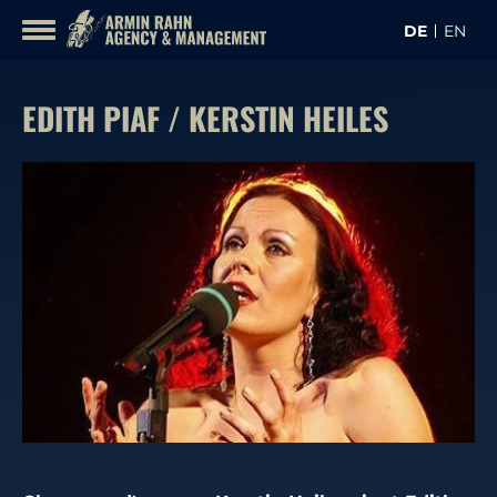
Inhalt
DE
EN
überspringen
KON
KÜNSTLER
EDITH PIAF / KERSTIN HEILES