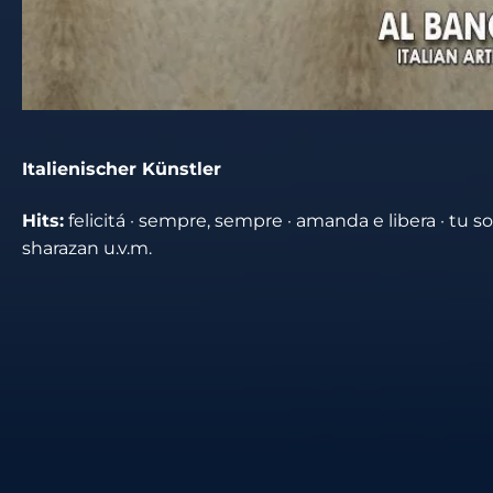
Italienischer Künstler
Hits:
felicitá · sempre, sempre · amanda e libera · tu solt
sharazan u.v.m.