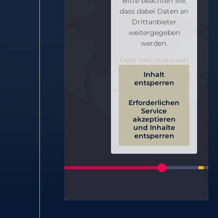
Bitte beachten Sie,
dass dabei Daten an
Drittanbieter
weitergegeben
werden.
Mehr Informationen
Inhalt
entsperren
Erforderlichen
Service
akzeptieren
und Inhalte
entsperren