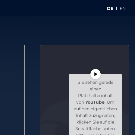
DE
EN
Sie sehen gerade
einen
Platzhalterinhalt
von
YouTube
. Um
auf den eigentlichen
Inhalt zuzugreifen,
klicken Sie auf die
Schaltfläche unten.